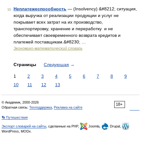
Неплатежеспособность
— (Insolvency) &#8212; ситуация,
10
когда выручка от реализации продукции и услуг не
покрывает всех затрат на их производство,
транспортировку, хранение и переработку и не
обеспечивает cвоевременного возврата кредитов и
платежей поставщикам.&#8230; …
Экономико-математический словарь
Страницы
Следующая
→
1
2
3
4
5
6
7
8
9
10
11
12
13
© Академик, 2000-2026
18+
Обратная связь:
Техподдержка
,
Реклама на сайте
👣 Путешествия
Экспорт словарей на сайты
, сделанные на PHP,
Joomla,
Drupal,
WordPress, MODx.