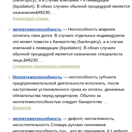
(bankruptcy), а в случае компаний – к ликвидации
(liquidation). В обоих случаях обычной процедурой является
назначение&#8230; …
Финансовый словарь
неплатежеспособность
— Неспособность вовремя
4
оплатить свои долги. В случаях отдельных индивидуумов
это может повести к банкротству (bankruptcy), а в случае
компаний к ликвидации (liquidation). В обоих случаях
обычной процедурой является назначение специалиста
лица,&#8230; …
Справочник технического переводчика
Неплатежеспособность
— неспособность субъекта
5
предпринимательской деятельности исполнить, после
наступления установленного срока их оплаты, денежные
обязательства перед кредитором. Обычно за
неплатежеспособностью следует банкротство …
Википедия
неплатежеспособность
— дефолт, неплатежность,
6
несостоятельность Словарь русских синонимов.
неплатежеспособность сущ., кол во синонимов: 4 • дефолт